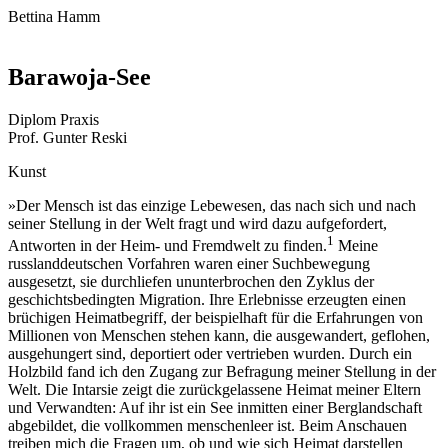
Bettina Hamm
Barawoja-See
Diplom Praxis
Prof. Gunter Reski
Kunst
»Der Mensch ist das einzige Lebewesen, das nach sich und nach
seiner Stellung in der Welt fragt und wird dazu aufgefordert,
1
Antworten in der Heim- und Fremdwelt zu finden.
Meine
russlanddeutschen Vorfahren waren einer Suchbewegung
ausgesetzt, sie durchliefen ununterbrochen den Zyklus der
geschichtsbedingten Migration. Ihre Erlebnisse erzeugten einen
brüchigen Heimatbegriff, der beispielhaft für die Erfahrungen von
Millionen von Menschen stehen kann, die ausgewandert, geflohen,
ausgehungert sind, deportiert oder vertrieben wurden. Durch ein
Holzbild fand ich den Zugang zur Befragung meiner Stellung in der
Welt. Die Intarsie zeigt die zurückgelassene Heimat meiner Eltern
und Verwandten: Auf ihr ist ein See inmitten einer Berglandschaft
abgebildet, die vollkommen menschenleer ist. Beim Anschauen
treiben mich die Fragen um, ob und wie sich Heimat darstellen