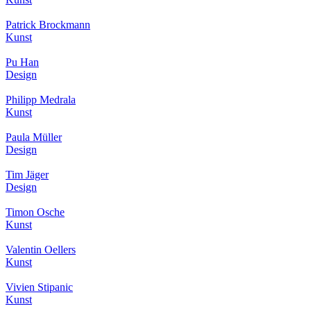
Patrick Brockmann
Kunst
Pu Han
Design
Philipp Medrala
Kunst
Paula Müller
Design
Tim Jäger
Design
Timon Osche
Kunst
Valentin Oellers
Kunst
Vivien Stipanic
Kunst