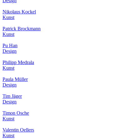
Design
Nikolaus Kockel
Kunst
Patrick Brockmann
Kunst
Pu Han
Design
Philipp Medrala
Kunst
Paula Müller
Design
Tim Jäger
Design
Timon Osche
Kunst
Valentin Oellers
Kunst