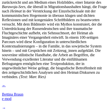
zurückreicht und am Medium eines Holzbildes, einer Intarsie des
Barawoja-Sees
, die überall in Migrationshaushalten hängt, die Frage
nach
Heimat
in der Verstrickung der Einzelschicksale mit der
kommunistischen Hegemonie in überaus klugen und dichten
Reflexionen und mit kongenialen Schriftbildern zu beantworten
versucht. Mit dem Bildmotiv wird ein Mythos konstruiert, der die
Unterdrückung der Russendeutschen und ihre traumatische
Fluchtgeschichte aufhebt, ein Sehnsuchtsort, der Heimat als
Imaginäres einer Vergangenheit entwirft. In einem 100-seitigen
Parcours wird diese Konfiguration in unterschiedlichen
Kontextualisierungen – in die Familie, in das sowjetische System
hinein – und mit Gesprächen mit Zeitzeug_innen aufgeklärt. Die
souveräne stilistische Handhabe, die Arbeit an Begriffen, die
Verwendung exzellenter Literatur und die einfühlsamen
Befragungen ermöglichen eine Textproduktion, der in
ungewöhnlicher Weise gelingt, die biografische Betroffenheit mit
den zeitgeschichtlichen Analysen und den Heimat-Diskursen zu
verbinden.
(Text: Marc Ries)
←
Bettina Braun
e mod
→